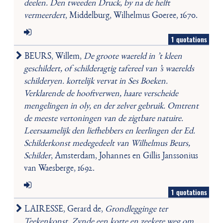
deelen. Den tweeden Druck, by na de helft
vermeerdert
, Middelburg, Wilhelmus Goeree, 1670.
1 quotations
BEURS, Willem,
De groote waereld in ’t kleen
geschildert, of schilderagtig tafereel van ’s waerelds
schilderyen. kortelijk vervat in Ses Boeken.
Verklarende de hooftverwen, haare verscheide
mengelingen in oly, en der zelver gebruik. Omtrent
de meeste vertoningen van de zigtbare natuire.
Leersaamelijk den liefhebbers en leerlingen der Ed.
Schilderkonst medegedeelt van Wilhelmus Beurs,
Schilder
, Amsterdam, Johannes en Gillis Janssonius
van Waesberge, 1692.
1 quotations
LAIRESSE, Gerard de,
Grondlegginge ter
Teekenkonst, Zynde een korte en zeekere weg om