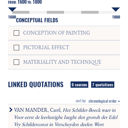
1600
1800
FROM:
TO:
1600
1800
CONCEPTUAL FIELDS
CONCEPTION OF PAINTING
PICTORIAL EFFECT
MATERIALITY AND TECHNIQUE
LINKED QUOTATIONS
6 sources
7 quotations
sort by:
chronological order
VAN MANDER, Carel,
Het Schilder-Boeck waer in
Voor eerst de leerlustighe Iueght den grondt der Edel
Vry Schilderconst in Verscheyden deelen Wort