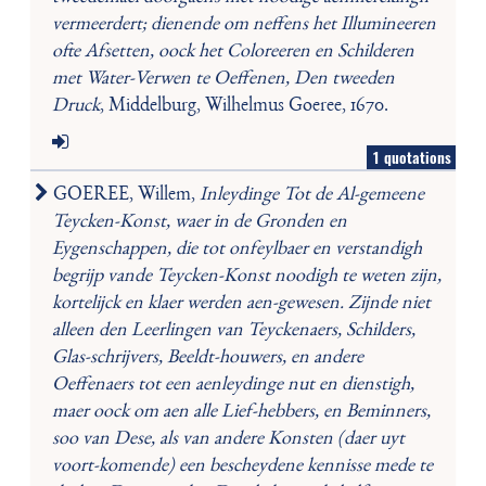
vermeerdert; dienende om neffens het Illumineeren
ofte Afsetten, oock het Coloreeren en Schilderen
met Water-Verwen te Oeffenen, Den tweeden
Druck
, Middelburg, Wilhelmus Goeree, 1670.
1 quotations
GOEREE, Willem,
Inleydinge Tot de Al-gemeene
Teycken-Konst, waer in de Gronden en
Eygenschappen, die tot onfeylbaer en verstandigh
begrijp vande Teycken-Konst noodigh te weten zijn,
kortelijck en klaer werden aen-gewesen. Zijnde niet
alleen den Leerlingen van Teyckenaers, Schilders,
Glas-schrijvers, Beeldt-houwers, en andere
Oeffenaers tot een aenleydinge nut en dienstigh,
maer oock om aen alle Lief-hebbers, en Beminners,
soo van Dese, als van andere Konsten (daer uyt
voort-komende) een bescheydene kennisse mede te