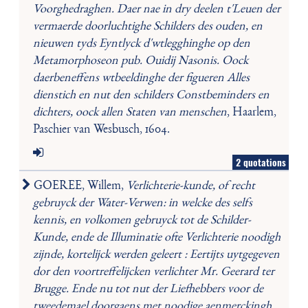
Voorghedraghen. Daer nae in dry deelen t'Leuen der
vermaerde doorluchtighe Schilders des ouden, en
nieuwen tyds Eyntlyck d'wtlegghinghe op den
Metamorphoseon pub. Ouidij Nasonis. Oock
daerbeneffens wtbeeldinghe der figueren Alles
dienstich en nut den schilders Constbeminders en
dichters, oock allen Staten van menschen
, Haarlem,
Paschier van Wesbusch, 1604.
2 quotations
GOEREE, Willem,
Verlichterie-kunde, of recht
gebruyck der Water-Verwen: in welcke des selfs
kennis, en volkomen gebruyck tot de Schilder-
Kunde, ende de Illuminatie ofte Verlichterie noodigh
zijnde, kortelijck werden geleert : Eertijts uytgegeven
dor den voortreffelijcken verlichter Mr. Geerard ter
Brugge. Ende nu tot nut der Liefhebbers voor de
tweedemael doorgaens met noodige aenmerckingh