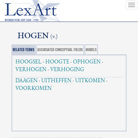
To
nav
HOGEN
(v.)
RELATED TERMS
ASSOCIATED CONCEPTUAL FIELDS
MODELS
HOOGSEL
·
HOOGTE
·
OPHOGEN
·
VERHOGEN
·
VERHOGING
DAAGEN
·
UITHEFFEN
·
UITKOMEN
·
VOORKOMEN