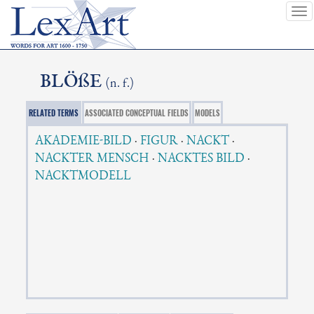
To
nav
BLÖßE
(n. f.)
RELATED TERMS
ASSOCIATED CONCEPTUAL FIELDS
MODELS
AKADEMIE-BILD
·
FIGUR
·
NACKT
·
NACKTER MENSCH
·
NACKTES BILD
·
NACKTMODELL