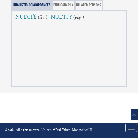
LINGUISTIC CONCORDANCES
BIBLIOGRAPHY
RELATED PERSONS
NUDITÉ
·
NUDITY
(fra.)
(eng.)
Tog
© 2018 - All rights reserved, Université Paul-Valéry - Montpellier III
nav